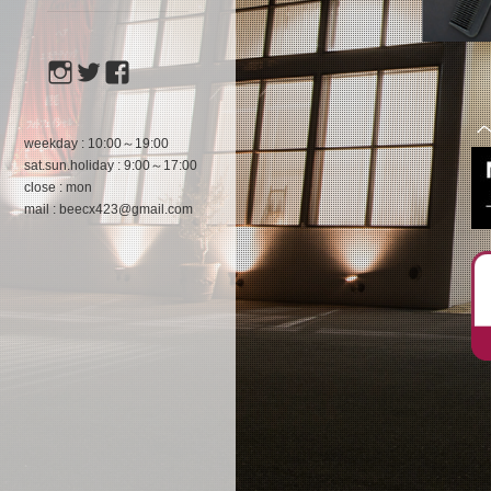
instagram
twitter
facebook
weekday : 10:00～19:00
sat.sun.holiday : 9:00～17:00
close : mon
mail : beecx423@gmail.com