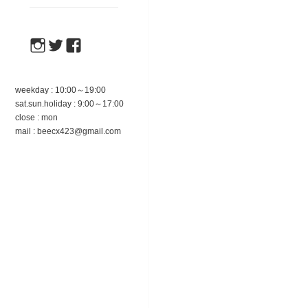
instagram
twitter
facebook
weekday : 10:00～19:00
sat.sun.holiday : 9:00～17:00
close : mon
mail : beecx423@gmail.com