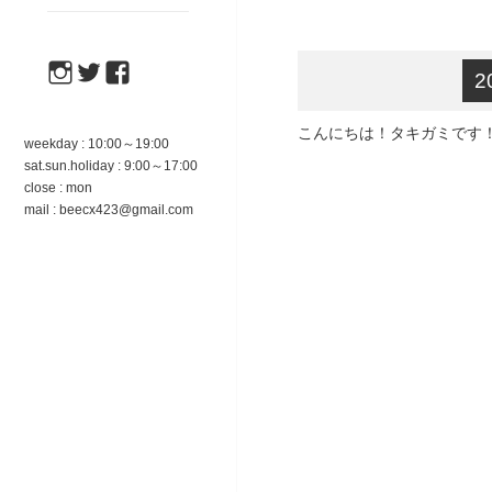
instagram
twitter
facebook
2
こんにちは！
タキガミです
weekday : 10:00～19:00
sat.sun.holiday : 9:00～17:00
close : mon
mail : beecx423@gmail.com