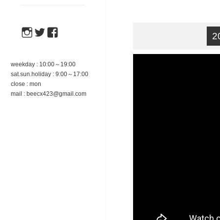
instagram
twitter
facebook
2
weekday : 10:00～19:00
sat.sun.holiday : 9:00～17:00
close : mon
mail : beecx423@gmail.com