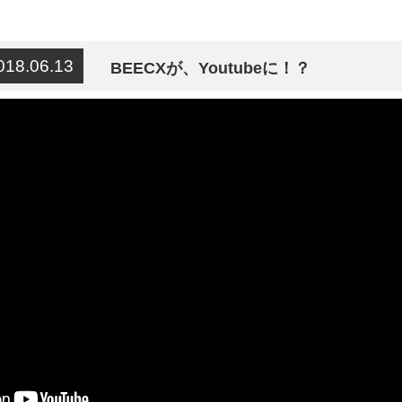
018.06.13
BEECXが、Youtubeに！？