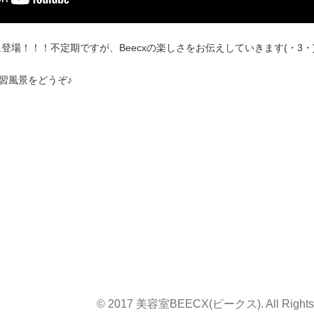
eに登場！！！
不定期ですが、Beecxの楽しさをお伝えしていきます(・3・)
練習風景をどうぞ♪
© 2017 美容室BEECX(ビークス). All Rights 