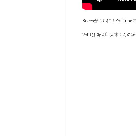
Beecxがついに！YouTub
Vol.1は新保店 大木くんの