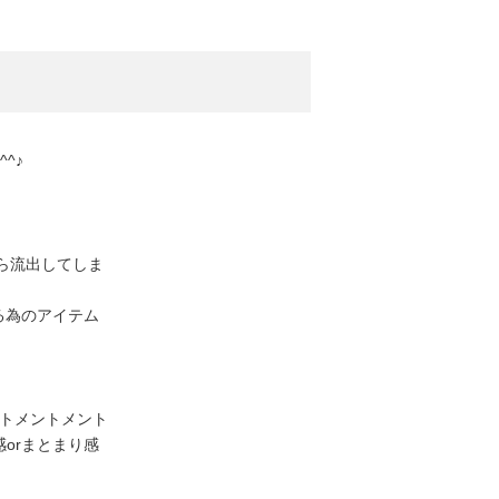
^♪
から流出してしま
る為のアイテム
ートメントメント
orまとまり感