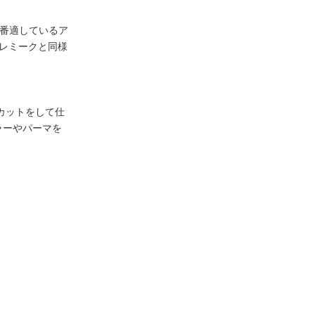
一番適しているア
レミークと同様
ジカットをして仕
ラーやパーマを