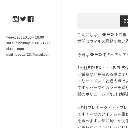
instagram
twitter
facebook
2
こんにちは、BEECX上並
weekday : 10:00～19:00
世間はウィルス騒動で暗い雰
sat.sun.holiday : 9:00～17:00
close : mon
今日はBEECXでのヘアケ
mail : beecx423@gmail.com
1の柱B’PLEX・・・B’
う栄養などを留める事によ
トリートメントと違う点は
ですがパーマやカラーを繰
髪のボリュームUPにも効果
2の柱プレミーク・・・プ
です！４つのアイテムを重ね
を選べます。熱に耐性があ
どちらかというとしっとり