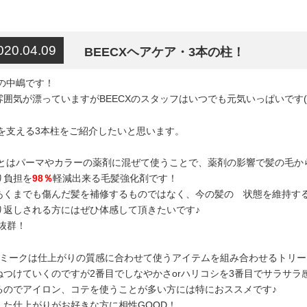
020.04.09
BEECXヘアケア・3本の柱！
榎の中嶋です！
囲気が漂っていますがBEECXのスタッフはいつでも元気いっぱいです(^
アを支える3本柱をご紹介したいと思います。
PLEXとはパーマやカラーの薬剤に混ぜて使うことで、薬剤の影響で髪の毛
り負担を
98％
軽減出来る毛髪強化剤です！
あくまでも傷んだ髪を補修するものではなく、今の髪の 状態を維持す
り返しされる方にはぜひ体感して頂きたいです♪
抜群！
レミークは仕上がりの質感に合わせて使うアイテムを組み合わせるトリ
つけていくのですが2番目でしなやかさorハリコシを3番目でサラサラ感
るのでアイロン、コテを使うことが多い方には特におススメです♪
した仕上がりがお好きな方に相性GOOD！