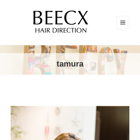
メニュ
ーとウ
ィジェ
ット
tamura